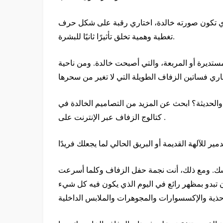
ه خالدة، اختاري رقبة على شكل حرف V جذابة، وامنحيها بعض العمق، ولكن دائمًا مع
تغطية وهمية تخلق تأثيرًا ثانيًا للبشرة.
ستديرة أو المربعة، والتي أصبحت خالدة. ومن ناحية
والحديثة؟ ابحث عن المزيد من التصاميم الخالدة في
كتالوج الزفاف عبر الإنترنت على .
بسك. ومع ذلك، أنت نجمة حفل الزفاف وكلما أسرعت
أن تبدو بمظهر رائع في اليوم الذي يكون فيه كل شيء