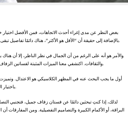
بغض النظر عن مدى إغراء أحدث الاتجاهات، فمن الأفضل اختيار 
بالإضافة إلى حقيقة أن “الأقل هو الأكثر”، هناك دائمًا تفاصيل تبقى على قيد الحياة وتجعل الفستان جميلًا وحديثًا وملائمًا.
والأمر هو أنه على الرغم من أن الجمال في نظر الناظر، إلا أن هناك 
والثقافات. اكتشفي معنا الميزات المثبتة لفساتين الزفاف الخالدة واختاري فستان زفافك الخالد الذي لا يقاوم.
أول ما يجب البحث عنه في المظهر الكلاسيكي هو الاعتدال. وتميزت
باختيار التصاميم التي كانت متواضعة في الفخامة والشهوانية.
لذلك، إذا كنتِ تبحثين دائمًا عن فستان زفاف جميل، فتجنبي التصام
البراقة، أو الأكمام الكبيرة والتصاميم التفصيلية. ومن المفارقات أن 