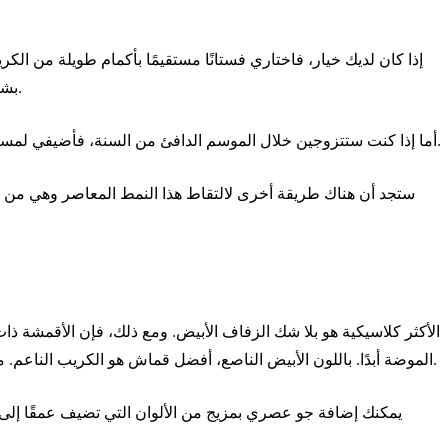
إذا كان لديك خيار، فاختاري فستانًا مستقيمًا بأكمام طويلة من الكر
بشكل رائع لحفلات الزفاف في فصل الشتاء أو الخريف.
أما إذا كنت ستتزوجين خلال الموسم الدافئ من السنة، فأضيفي لمسة عصرية إلى فستانك مع ياقة أنيقة وأكمام منخفضة.
ستجد أن هناك طريقة أخرى لالتقاط هذا النمط المعاصر وهي من خل
الأكثر كلاسيكية هو بلا شك الزفاف الأبيض. ومع ذلك، فإن الأقمشة ذا
الموضة أبدًا. باللون الأبيض الناصع، أفضل قماش هو الكريب الناعم. مع درجات اللون البيج، فهو حازم على الدانتيل والتول.
يمكنك إضافة جو عصري بمزيج من الألوان التي تضيف عمقًا إلى 