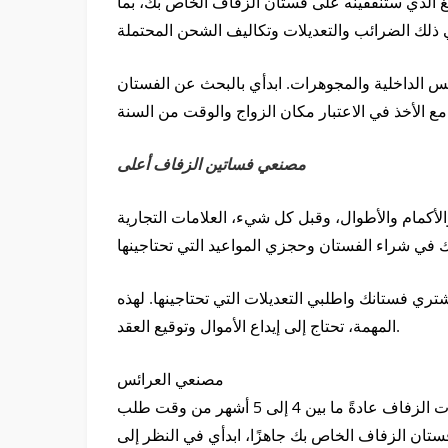
غ الذي ستنفقينه على فستان الزفاف الخاص بك، بما
لابس الداخلية والمجوهرات. ابدأي بالبحث عن الفستان
قت من السنة.
مصنعي فساتين الزفاف أعلى
أكمام والأطوال، وقبل كل شيء، العلامات التجارية
شتري فستانك واطلبي التعديلات التي تحتاجينها. لهذه
المهمة، تحتاج إلى إيداع الأموال وتوقيع العقد.
مصنعي العرائس
تأكد من صحة كل شيء واسأل عن تاريخ التسليم. تستغرق بيوت الزفاف عادةً ما بين 4 إلى 5 أشهر من وقت طلب
تان الزفاف الخاص بك جاهزًا، ابدأي في النظر إلى