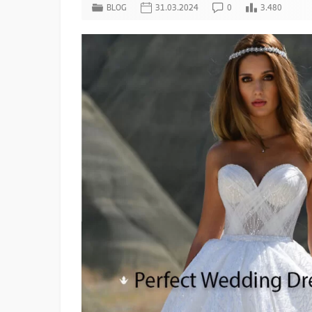
BLOG
31.03.2024
0
3.480