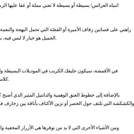
انتباه العرائس! بسيطة أو بسيطة لا تعني مملة أو عفا عليها ا
راهني على فساتين زفاف الأميرة أو القصّة التي تحمل البهجة والنعم
الجميل هو خيار لا لبس فيه، بل إنه أفضل إذا كان ذو قصة أنيقة وخط عنق متواضع.
في الأقمشة، سيكون حليفك الكريب في الموديلات البسيطة والتو
كلاسيكيات لا تختفي ويتم إعادة اختراعهما في كل موسم.
بالإضافة إلى خطوط العنق الوهمية والدانتيل المثير الذي أصب
الكشكشة التي تلتف حول الخصر أو تزين الأكتاف بأناقة بين زخارف ف
ومن الأشياء الأخرى التي لا بد من توفرها هي الأزرار المخفية 