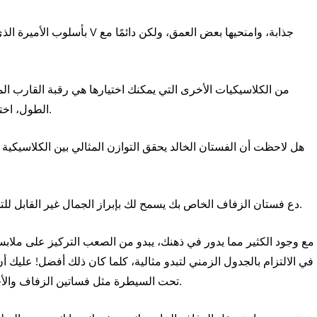
بأسلوب الأميرة الذي تكون صورت
من الكلاسيكيات الأخرى التي يمكنك اختيارها هي رقبة القارب الم
الطول، اختاري فساتين الزفاف الطويلة التي لا تغير من سحرها.
هل لاحظت أن الفستان الخالد يحقق التوازن المثالي بين الكلاسيكية 
دع فستان الزفاف الخاص بك يسمح لك بإبراز الجمال غير القابل للتدمير للآلهة القديمة أو البريق الحالي لما يجعلك فريدًا.
مع وجود الكثير مما يدور في ذهنك، يبدو من الصعب التركيز على ملا
في الالتزام بالجدول الزمني لتبدو مثالية، كلما كان ذلك أفضل! عليك 
تحت السيطرة مثل فساتين الزفاف والأحذية والإكسسوارات والمجوهرات والملابس الداخلية.