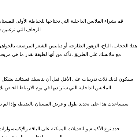
قم بشراء الملابس الداخلية التي تحتاجها للخياطة الأولى للفس
الزفاف التي ترغبين ف
هذا: الحجاب، التاج، الزهور الطازجة أو دبابيس الشعر المرصعة بالجواه
مع ملابسك على الطريق. تأكد من أنها لطيفة بقدر ما هي مريح
سيكون لديك ثلاث تدريبات على الأقل قبل أن يناسبك فستانك بشكل صح
الملابس الداخلية التي سترتديها في يوم الارتباط الخاص بك، والإكسسوار الذي تختاره لتصفيفة شعرك، وحذائك.
سيساعدك هذا على تحديد طول وعرض الفستان بالضبط، وإذا لم تكن
حدد نوع الأكمام والتعديلات الممكنة على الياقة والإكسسوارات مث