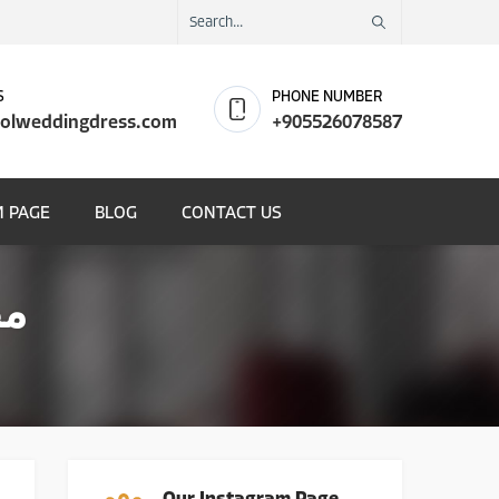
S
PHONE NUMBER
olweddingdress.com
+905526078587
 PAGE
BLOG
CONTACT US
مص