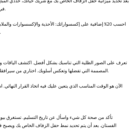
بعد تحديد ميزانية حفل الزفاف الخاص بك مع شريك حياتك، حددي المبل
في ذلك الضرائب والتعديلات وتكاليف الشحن المحتملة.
احسب 20% إضافية على إكسسواراتك: الأحذية والإكسسوارات والم
مع الأخذ في الاعتبار مكان الزواج والو
تعرف على الصور الظلية التي تناسبك بشكل أفضل. اكتشف الياقات وال
المصممة التي تفضلها وتعكس أسلوبك. اختاري من سيرافقك في شراء الفستان وحجزي المواعيد التي تحتاجينها.
الآن هو الوقت المناسب الذي يتعين عليك فيه اتخاذ القرار النهائي. ا
الفستان. بعد أن يتم تحديد نمط حفل الزفاف الخاص بك ويصبح فس