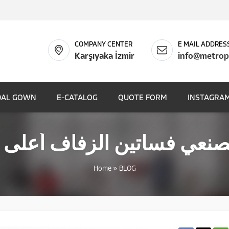
COMPANY CENTER
E MAIL ADDRES
Karşıyaka İzmir
info@metrop
DAL GOWN
E-CATALOG
QUOTE FORM
INSTAGRAM
نعي فساتين الزفاف أعلى 5
Home
»
BLOG