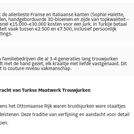
t de allerbeste Franse en Italiaanse kanten (Sophie Halette,
llen, handgeborduurde 3D-bloemen en zijde van topkwaliteit –
 snel €15.000–€30.000 kosten voor een jurk. In Turkije betaal
teit vaak tussen €2.500 en €7.500, inclusief persoonlijk
tings.
jn familiebedrijven die al 3-4 generaties lang trouwjurken
t met de hand gezet, elk kraaltje met liefde vastgenaaid. Dit
dit is couture-niveau vakmanschap.
Kracht van Turkse Maatwerk Trouwjurken
dens het Ottomaanse Rijk waren bruidsjurken ware staaltjes
lstenen. Deze traditie van verfijning en aandacht voor detail
pen.