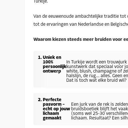
Turkije.
Van de eeuwenoude ambachtelijke traditie tot
tot de ervaringen van Nederlandse en Belgisch
Waarom kiezen steeds meer bruiden voor e
Uniek en
100%
In Turkije wordt een trouwjurk
persoonlijk
kunstwerk dat speciaal voor jou
ontwerp
white, blush, champagne of zel
halslijn, de rug… alles. Geen e
Dat is toch wat elke bruid wil?
Perfecte
pasvorm –
Een jurk van de rek is zelde
echt op jouw
bruidsboetiek blijft het vaa
lichaam
(soms wel 25-30 verschillen
gemaakt
lichaam. Resultaat? Een silh