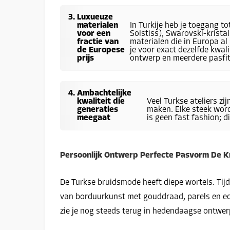
Luxueuze
materialen
In Turkije heb je toegang to
voor een
Solstiss), Swarovski-krista
fractie van
materialen die in Europa al
de Europese
je voor exact dezelfde kwali
prijs
ontwerp en meerdere pasfit
Ambachtelijke
kwaliteit die
Veel Turkse ateliers zi
generaties
maken. Elke steek word
meegaat
is geen fast fashion; 
Persoonlijk Ontwerp Perfecte Pasvorm De 
De Turkse bruidsmode heeft diepe wortels. Tij
van borduurkunst met gouddraad, parels en ede
zie je nog steeds terug in hedendaagse ontwer