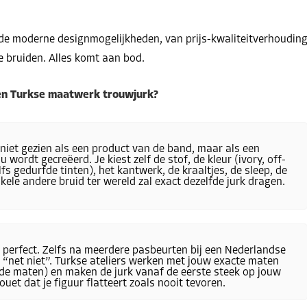
 de moderne designmogelijkheden, van prijs-kwaliteitverhoudin
e bruiden. Alles komt aan bod.
en Turkse maatwerk trouwjurk?
 niet gezien als een product van de band, maar als een
 wordt gecreëerd. Je kiest zelf de stof, de kleur (ivory, off-
fs gedurfde tinten), het kantwerk, de kraaltjes, de sleep, de
nkele andere bruid ter wereld zal exact dezelfde jurk dragen.
n perfect. Zelfs na meerdere pasbeurten bij een Nederlandse
k “net niet”. Turkse ateliers werken met jouw exacte maten
de maten) en maken de jurk vanaf de eerste steek op jouw
ouet dat je figuur flatteert zoals nooit tevoren.