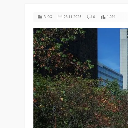
BLOG
28.11.2025
0
1.091