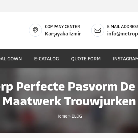
COMPANY CENTER
E MAIL ADDRES
Karşıyaka İzmir
info@metrop
DAL GOWN
E-CATALOG
QUOTE FORM
INSTAGRAM
rp Perfecte Pasvorm De
Maatwerk Trouwjurken
Home
»
BLOG