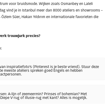
ntrum voor bruidsmode. Wijken zoals Osmanbey en Laleli
dag vind je in Istanbul meer dan 8000 ateliers en showrooms –
s Özlem Süer, Hakan Yıldırım en internationale favorieten die
erk trouwjurk precies?
n:
an inspiratiefoto’s (Pinterest is je beste vriend). Stuur deze
. De meeste ateliers spreken goed Engels en hebben
tactpersonen.
sen: A-lijn of zeemeermin? Prinses of bohemian? Met
iepe V-rug of illusie-rug met kant? Alles is mogelijk.