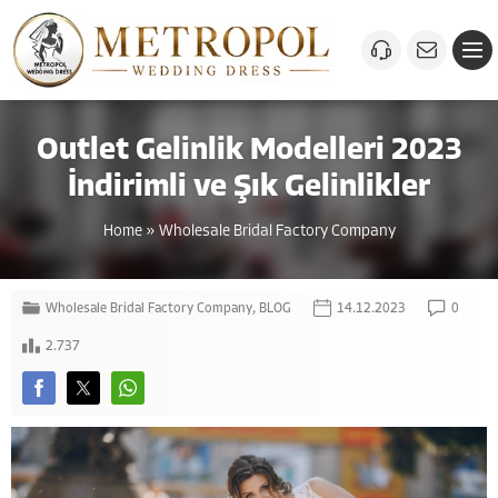
Outlet Gelinlik Modelleri 2023
İndirimli ve Şık Gelinlikler
Home
»
Wholesale Bridal Factory Company
Wholesale Bridal Factory Company
,
BLOG
14.12.2023
0
2.737