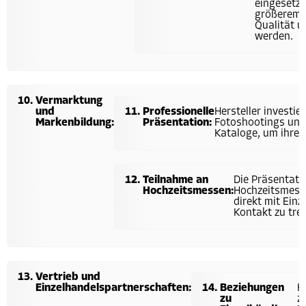
eingesetzt
größerem 
Qualität u
werden.
Vermarktung
und
Professionelle
Hersteller investie
Markenbildung:
Präsentation:
Fotoshootings und
Kataloge, um ihre 
Teilnahme an
Die Präsentati
Hochzeitsmessen:
Hochzeitsmesse
direkt mit Ein
Kontakt zu tret
Vertrieb und
Einzelhandelspartnerschaften:
Beziehungen
H
zu
z