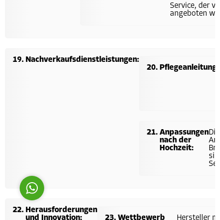
Service, der vo
angeboten wir
Nachverkaufsdienstleistungen:
Pflegeanleitunge
Costumer Manager
Anpassungen
Die
nach der
An
Reply
Hochzeit:
Bra
sin
Ser
Herausforderungen
und Innovation:
Wettbewerb
Hersteller m