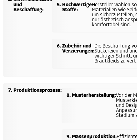
Materialauswahl
und
Hochwertige
Hersteller wählen sor
Beschaffung:
Stoffe:
Materialien wie Seide,
um sicherzustellen, da
nur ästhetisch anspr
komfortabel sind.
Zubehör und
Die Beschaffung von 
Verzierungen:
Stickereien und ande
wichtiger Schritt, 
Brautkleids zu verbe
Produktionsprozess:
Musterherstellung:
Vor der M
Musterklei
und Design
Anpassung
Stadium v
Massenproduktion:
Effiziente