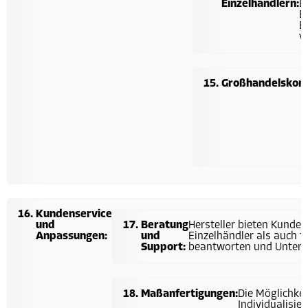
Einzelhändlern:
B
B
E
v
Großhandelskond
Kundenservice
und
Beratung
Hersteller bieten Kunden
Anpassungen:
und
Einzelhändler als auch 
Support:
beantworten und Unters
Maßanfertigungen:
Die Möglichke
Individualisie