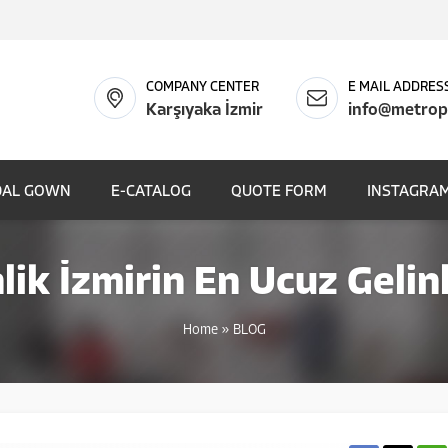
COMPANY CENTER
E MAIL ADDRES
Karşıyaka İzmir
info@metrop
DAL GOWN
E-CATALOG
QUOTE FORM
INSTAGRAM
lik İzmirin En Ucuz Geli
Home
»
BLOG