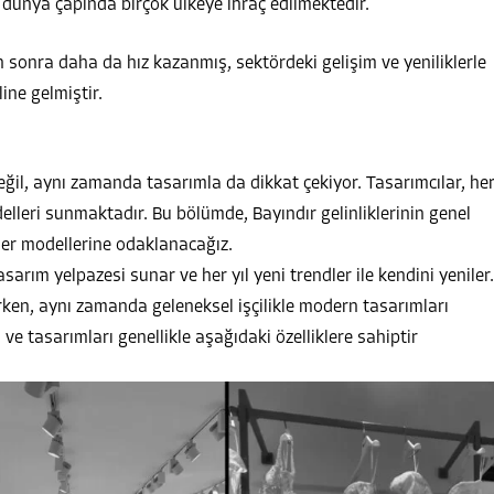
ir ve dünya çapında birçok ülkeye ihraç edilmektedir.
den sonra daha da hız kazanmış, sektördeki gelişim ve yeniliklerle
line gelmiştir.
değil, aynı zamanda tasarımla da dikkat çekiyor. Tasarımcılar, he
odelleri sunmaktadır. Bu bölümde, Bayındır gelinliklerinin genel
üler modellerine odaklanacağız.
sarım yelpazesi sunar ve her yıl yeni trendler ile kendini yeniler.
ınırken, aynı zamanda geleneksel işçilikle modern tasarımları
ri ve tasarımları genellikle aşağıdaki özelliklere sahiptir