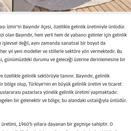
ı İzmir’in Bayındır ilçesi, özellikle gelinlik üretimiyle ünlüdür.
zi olan Bayındır, hem yerli hem de yabancı gelinler için gelinlik
e işlevsel değil, aynı zamanda sanatsal bir boyut da
 her yıl yeni modeller ve stillerle sektöre yön vermektedir. Bu
si, günümüzdeki durumu ve geleceği üzerine derinlemesine bir
ve özellikle gelinlik sektörüyle tanınır. Bayındır, gelinlik
r bölge olup, Türkiye’nin en büyük gelinlik üretim ve ticaret
luslararası pazarlara yönelik gelinlik üretimi yapmaktadır.
regelen bir gelenektir ve bölge, bu alandaki ustalığıyla ünlüdür.
k üretimi, 1960’lı yıllara dayanan bir geçmişe sahiptir. O