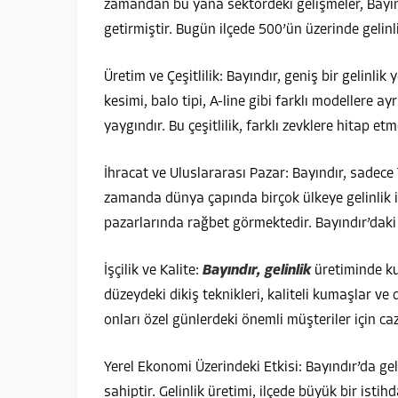
zamandan bu yana sektördeki gelişmeler, Bayındı
getirmiştir. Bugün ilçede 500’ün üzerinde gelinl
Üretim ve Çeşitlilik: Bayındır, geniş bir gelinl
kesimi, balo tipi, A-line gibi farklı modellere ayr
yaygındır. Bu çeşitlilik, farklı zevklere hitap et
İhracat ve Uluslararası Pazar: Bayındır, sadece 
zamanda dünya çapında birçok ülkeye gelinlik ih
pazarlarında rağbet görmektedir. Bayındır’daki üre
İşçilik ve Kalite:
Bayındır, gelinlik
üretiminde kull
düzeydeki dikiş teknikleri, kaliteli kumaşlar ve de
onları özel günlerdeki önemli müşteriler için caz
Yerel Ekonomi Üzerindeki Etkisi: Bayındır’da ge
sahiptir. Gelinlik üretimi, ilçede büyük bir isti