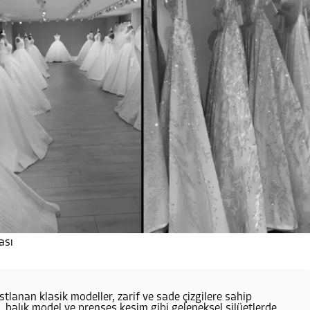
ası
stlanan klasik modeller, zarif ve sade çizgilere sahip
im, balık model ve prenses kesim gibi geleneksel silüetlerde