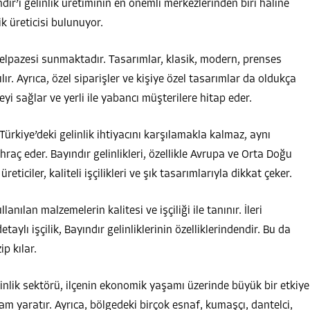
r’ı gelinlik üretiminin en önemli merkezlerinden biri haline
ik üreticisi bulunuyor.
ik yelpazesi sunmaktadır. Tasarımlar, klasik, modern, prenses
ılır. Ayrıca, özel siparişler ve kişiye özel tasarımlar da oldukça
meyi sağlar ve yerli ile yabancı müşterilere hitap eder.
Türkiye’deki gelinlik ihtiyacını karşılamakla kalmaz, aynı
raç eder. Bayındır gelinlikleri, özellikle Avrupa ve Orta Doğu
ticiler, kaliteli işçilikleri ve şık tasarımlarıyla dikkat çeker.
anılan malzemelerin kalitesi ve işçiliği ile tanınır. İleri
taylı işçilik, Bayındır gelinliklerinin özelliklerindendir. Bu da
ip kılar.
linlik sektörü, ilçenin ekonomik yaşamı üzerinde büyük bir etkiye
hdam yaratır. Ayrıca, bölgedeki birçok esnaf, kumaşçı, dantelci,