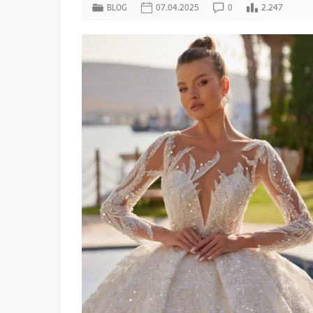
BLOG
07.04.2025
0
2.247