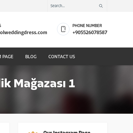
S
PHONE NUMBER
olweddingdress.com
+905526078587
 PAGE
BLOG
CONTACT US
nlik Mağazası 1